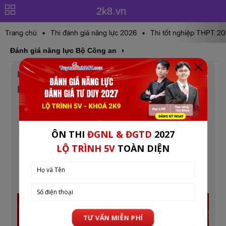
2k8.vn
Trang chủ
•
Thi đánh giá năng lực 2026
•
Thi tốt nghiệp THPT 2
Đánh giá năng lực Bộ Công an
Lịch thi chi tiết Đánh giá năng lực Bộ quốc
phòng (QDA) năm 2026
Cập nhật lúc: 08:33 10-06-2026
Mục tin: Đánh giá năng lực Bộ Công an
Ngày 9-6, Ban Tuyển sinh quân sự Bộ Quốc phòng
cho biết kỳ thi đánh giá năng lực vào 23 trường quân
đội năm 2026 sẽ diễn ra trong 3 ngày từ 19-6 đến
21-6.