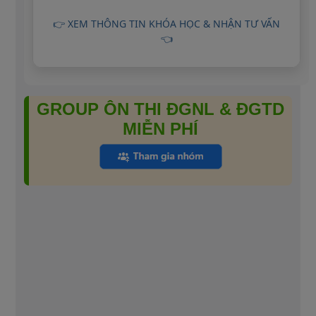
👉 XEM THÔNG TIN KHÓA HỌC & NHẬN TƯ VẤN
👈
GROUP ÔN THI ĐGNL & ĐGTD
MIỄN PHÍ