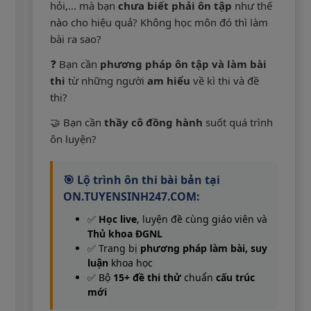
hỏi,... mà bạn
chưa biết phải ôn tập
như thế
nào cho hiệu quả? Không học môn đó thì làm
bài ra sao?
❓ Bạn cần
phương pháp ôn tập và làm bài
thi
từ những người
am hiểu
về kì thi và đề
thi?
🤝 Bạn cần
thầy cô đồng hành
suốt quá trình
ôn luyện?
🎯 Lộ trình ôn thi bài bản tại
ON.TUYENSINH247.COM:
✅
Học live
, luyện đề cùng giáo viên và
Thủ khoa ĐGNL
✅ Trang bị
phương pháp làm bài, suy
luận
khoa học
✅ Bộ
15+ đề thi thử
chuẩn
cấu trúc
mới