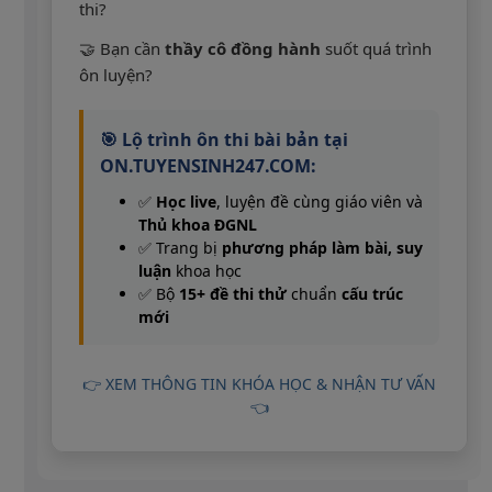
thi?
🤝 Bạn cần
thầy cô đồng hành
suốt quá trình
ôn luyện?
🎯 Lộ trình ôn thi bài bản tại
ON.TUYENSINH247.COM:
✅
Học live
, luyện đề cùng giáo viên và
Thủ khoa ĐGNL
✅ Trang bị
phương pháp làm bài, suy
luận
khoa học
✅ Bộ
15+ đề thi thử
chuẩn
cấu trúc
mới
👉 XEM THÔNG TIN KHÓA HỌC & NHẬN TƯ VẤN
👈