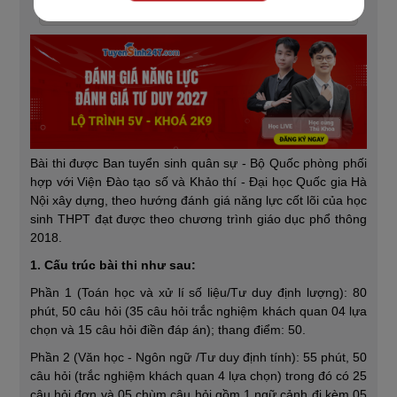
Thi đánh giá năng lực 2026
Bài thi được Ban tuyển sinh quân sự - Bộ Quốc phòng phối
hợp với Viện Đào tạo số và Khảo thí - Đại học Quốc gia Hà
Nội xây dựng, theo hướng đánh giá năng lực cốt lõi của học
sinh THPT đạt được theo chương trình giáo dục phổ thông
2018.
1. Cấu trúc bài thi như sau:
Phần 1 (Toán học và xử lí số liệu/Tư duy định lượng): 80
phút, 50 câu hỏi (35 câu hỏi trắc nghiệm khách quan 04 lựa
chọn và 15 câu hỏi điền đáp án); thang điểm: 50.
Phần 2 (Văn học - Ngôn ngữ /Tư duy định tính): 55 phút, 50
câu hỏi (trắc nghiệm khách quan 4 lựa chọn) trong đó có 25
câu hỏi đơn và 05 chùm câu hỏi gồm 1 ngữ cảnh đi kèm 05