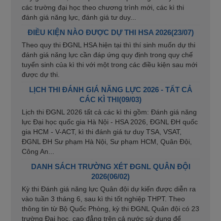
các trường đại học theo chương trình mới, các kì thi
đánh giá năng lực, đánh giá tư duy...
ĐIỀU KIỆN NÀO ĐƯỢC DỰ THI HSA 2026(23/07)
Theo quy thi ĐGNL HSA hiện tại thì thí sinh muốn dự thi
đánh giá năng lực cần đáp ứng quy định trong quy chế
tuyển sinh của kì thi với một trong các điều kiện sau mới
được dự thi.
LỊCH THI ĐÁNH GIÁ NĂNG LỰC 2026 - TẤT CẢ
CÁC KÌ THI(09/03)
Lịch thi ĐGNL 2026 tất cả các kì thi gồm: Đánh giá năng
lực Đại học quốc gia Hà Nội - HSA 2026, ĐGNL ĐH quốc
gia HCM - V-ACT, kì thi đánh giá tư duy TSA, VSAT,
ĐGNL ĐH Sư phạm Hà Nội, Sư phạm HCM, Quân Đội,
Công An...
DANH SÁCH TRƯỜNG XÉT ĐGNL QUÂN ĐỘI
2026(06/02)
Kỳ thi Đánh giá năng lực Quân đội dự kiến được diễn ra
vào tuần 3 tháng 6, sau kì thi tốt nghiệp THPT. Theo
thông tin từ Bộ Quốc Phòng, kỳ thi ĐGNL Quân đội có 23
trường Đại học, cao đẳng trên cả nước sử dụng để