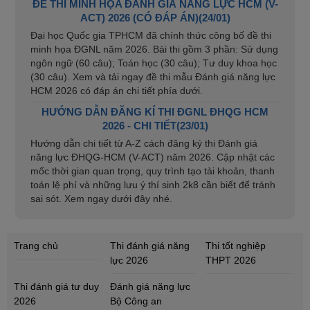
ĐỀ THI MINH HỌA ĐÁNH GIÁ NĂNG LỰC HCM (V-
ACT) 2026 (CÓ ĐÁP ÁN)(24/01)
Đại học Quốc gia TPHCM đã chính thức công bố đề thi
minh họa ĐGNL năm 2026. Bài thi gồm 3 phần: Sử dụng
ngôn ngữ (60 câu); Toán học (30 câu); Tư duy khoa học
(30 câu). Xem và tải ngay đề thi mẫu Đánh giá năng lực
HCM 2026 có đáp án chi tiết phía dưới.
HƯỚNG DẪN ĐĂNG KÍ THI ĐGNL ĐHQG HCM
2026 - CHI TIẾT(23/01)
Hướng dẫn chi tiết từ A-Z cách đăng ký thi Đánh giá
năng lực ĐHQG-HCM (V-ACT) năm 2026. Cập nhật các
mốc thời gian quan trọng, quy trình tạo tài khoản, thanh
toán lệ phí và những lưu ý thí sinh 2k8 cần biết để tránh
sai sót. Xem ngay dưới đây nhé.
Trang chủ
Thi đánh giá năng
Thi tốt nghiệp
lực 2026
THPT 2026
Thi đánh giá tư duy
Đánh giá năng lực
2026
Bộ Công an