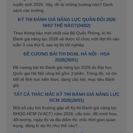
tuyển sinh 2026. Vậy, đó là những trường nào? Danh
sách các trường
KỲ THI ĐÁNH GIÁ NĂNG LỰC QUÂN ĐỘI 2026
NHƯ THẾ NÀO?(04/02)
Theo thông báo mới nhất của Bộ Quốc Phòng, kì thi
Đánh giá năng lực 2026 sẽ được tổ chức một đợt thi vào
tuần 3 của thứ 6, sau kỳ thi tốt nghiệp.
ĐỀ CƯƠNG BÀI THI ĐGNL HÀ NỘI - HSA
2026(26/01)
Đề cương bài thi Đánh giá năng lực 2026 do Đại học
Quốc gia Hà Nội công bố gồm 3 phần. Trong đó, có chi
tiết về lĩnh vực kiến thức, dạng câu hỏi, mục tiêu đánh
giá.
TẤT CẢ THẮC MẮC KỲ THI ĐÁNH GIÁ NĂNG LỰC
HCM 2026(26/01)
Một số câu hỏi thường gặp về Kỳ thi Đánh giá năng lực
ĐHQG-HCM (V-ACT) năm 2026: cấu trúc, đề minh họa,
đối tượng, ngày thi và địa điểm thi, mốc thời gian quan
trọng, đăng kí dự thi như thế nào?,...