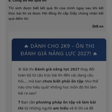
8. Công bố kết quả thi
Thí sinh được biết kết quả thi của mình ngay sau khi kết
thúc bài thi và được Hội đồng thi cấp Giấy chứng nhận kết
quả điểm thi.
2k8.vn
🔥 DÀNH CHO 2K9 – ÔN THI
ĐÁNH GIÁ NĂNG LỰC 2027! 🔥
🚨 Bài thi
Đánh giá năng lực 2027
thay đổi
toàn bộ từ cấu trúc bài thi đến các dạng câu
hỏi,... mà bạn
chưa biết phải ôn tập
như thế
nào cho hiệu quả? Không học môn đó thì làm
bài ra sao?
❓ Bạn cần
phương pháp ôn tập và làm bài
thi
từ những người
am hiểu
về kì thi và đề