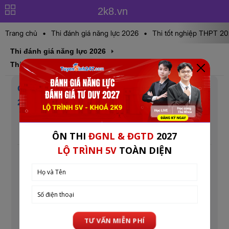
2k8.vn
Trang chủ
•
Thi đánh giá năng lực 2026
•
Thi tốt nghiệp THPT 2
Thi đánh giá năng lực 2026
Thi đánh giá năng lực 2026
Cấu trúc đề thi Đánh giá năng lực Quân Đội
2026
Cập nhật lúc: 09:33 06-02-2026
Mục tin: Thi đánh giá năng lực 2026
Năm nay là năm đầu tiên Bộ Quốc Phòng tổ chức kỳ
thi đánh giá năng lực tuyển sinh vào 23 trường đại
học, cao đẳng thuộc Quân đội. Chi tiết về Cấu trúc
đề thi ĐGNL Quân Đội 2026, phạm vi kiến thức
chuyên môn...Chi tiết được đăng tải bên dưới.
Xem thêm: