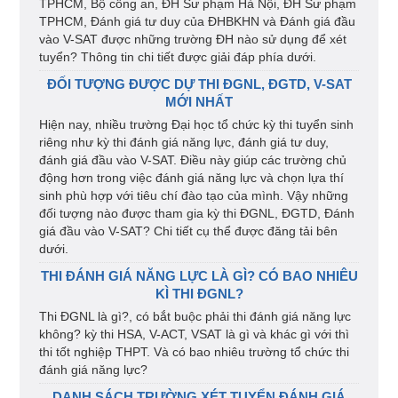
TPHCM, Bộ công an, ĐH Sư phạm Hà Nội, ĐH Sư phạm
TPHCM, Đánh giá tư duy của ĐHBKHN và Đánh giá đầu
vào V-SAT được những trường ĐH nào sử dụng để xét
tuyển? Thông tin chi tiết được giải đáp phía dưới.
ĐỐI TƯỢNG ĐƯỢC DỰ THI ĐGNL, ĐGTD, V-SAT
MỚI NHẤT
Hiện nay, nhiều trường Đại học tổ chức kỳ thi tuyển sinh
riêng như kỳ thi đánh giá năng lực, đánh giá tư duy,
đánh giá đầu vào V-SAT. Điều này giúp các trường chủ
động hơn trong việc đánh giá năng lực và chọn lựa thí
sinh phù hợp với tiêu chí đào tạo của mình. Vậy những
đối tượng nào được tham gia kỳ thi ĐGNL, ĐGTD, Đánh
giá đầu vào V-SAT? Chi tiết cụ thể được đăng tải bên
dưới.
THI ĐÁNH GIÁ NĂNG LỰC LÀ GÌ? CÓ BAO NHIÊU
KÌ THI ĐGNL?
Thi ĐGNL là gì?, có bắt buộc phải thi đánh giá năng lực
không? kỳ thi HSA, V-ACT, VSAT là gì và khác gì với thì
thi tốt nghiệp THPT. Và có bao nhiêu trường tổ chức thi
đánh giá năng lực?
DANH SÁCH TRƯỜNG XÉT TUYỂN ĐÁNH GIÁ