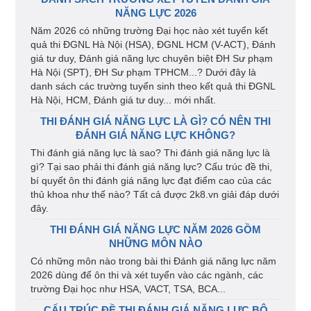
NĂNG LỰC 2026
Năm 2026 có những trường Đại học nào xét tuyển kết
quả thi ĐGNL Hà Nội (HSA), ĐGNL HCM (V-ACT), Đánh
giá tư duy, Đánh giá năng lực chuyên biệt ĐH Sư phạm
Hà Nội (SPT), ĐH Sư phạm TPHCM...? Dưới đây là
danh sách các trường tuyển sinh theo kết quả thi ĐGNL
Hà Nội, HCM, Đánh giá tư duy... mới nhất.
THI ĐÁNH GIÁ NĂNG LỰC LÀ GÌ? CÓ NÊN THI
ĐÁNH GIÁ NĂNG LỰC KHÔNG?
Thi đánh giá năng lực là sao? Thi đánh giá năng lực là
gì? Tại sao phải thi đánh giá năng lực? Cấu trúc đề thi,
bí quyết ôn thi đánh giá năng lực đạt điểm cao của các
thủ khoa như thế nào? Tất cả được 2k8.vn giải đáp dưới
đây.
THI ĐÁNH GIÁ NĂNG LỰC NĂM 2026 GỒM
NHỮNG MÔN NÀO
Có những môn nào trong bài thi Đánh giá năng lực năm
2026 dùng để ôn thi và xét tuyển vào các ngành, các
trường Đại học như HSA, VACT, TSA, BCA...
CẤU TRÚC ĐỀ THI ĐÁNH GIÁ NĂNG LỰC BỘ