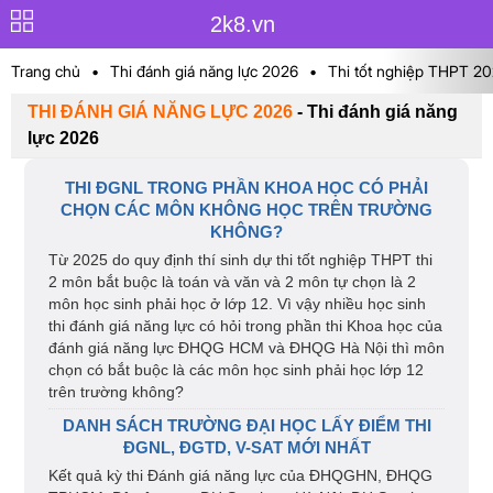
2k8.vn
Trang chủ
•
Thi đánh giá năng lực 2026
•
Thi tốt nghiệp THPT 2
THI ĐÁNH GIÁ NĂNG LỰC 2026
-
Thi đánh giá năng
lực 2026
THI ĐGNL TRONG PHẦN KHOA HỌC CÓ PHẢI
CHỌN CÁC MÔN KHÔNG HỌC TRÊN TRƯỜNG
KHÔNG?
Từ 2025 do quy định thí sinh dự thi tốt nghiệp THPT thi
2 môn bắt buộc là toán và văn và 2 môn tự chọn là 2
môn học sinh phải học ở lớp 12. Vì vậy nhiều học sinh
thi đánh giá năng lực có hỏi trong phần thi Khoa học của
đánh giá năng lực ĐHQG HCM và ĐHQG Hà Nội thì môn
chọn có bắt buộc là các môn học sinh phải học lớp 12
trên trường không?
DANH SÁCH TRƯỜNG ĐẠI HỌC LẤY ĐIỂM THI
ĐGNL, ĐGTD, V-SAT MỚI NHẤT
Kết quả kỳ thi Đánh giá năng lực của ĐHQGHN, ĐHQG