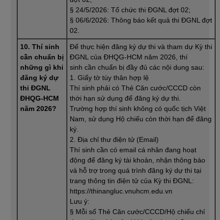
§ 24/5/2026: Tổ chức thi ĐGNL đợt 02;
§ 06/6/2026: Thông báo kết quả thi ĐGNL đợt
02.
10. Thí sinh
Để thực hiện đăng ký dự thi và tham dự Kỳ thi
cần chuẩn bị
ĐGNL của ĐHQG-HCM năm 2026, thí
những gì khi
sinh cần chuẩn bị đầy đủ các nội dung sau:
đăng ký dự
1. Giấy tờ tùy thân hợp lệ
thi ĐGNL
Thí sinh phải có Thẻ Căn cước/CCCD còn
ĐHQG-HCM
thời hạn sử dụng để đăng ký dự thi.
năm 2026?
Trường hợp thí sinh không có quốc tịch Việt
Nam, sử dụng Hộ chiếu còn thời hạn để đăng
ký.
2. Địa chỉ thư điện tử (Email)
Thí sinh cần có email cá nhân đang hoạt
động để đăng ký tài khoản, nhận thông báo
và hỗ trợ trong quá trình đăng ký dự thi tại
trang thông tin điện tử của Kỳ thi ĐGNL:
https://thinangluc.vnuhcm.edu.vn
Lưu ý:
§ Mỗi số Thẻ Căn cước/CCCD/Hộ chiếu chỉ