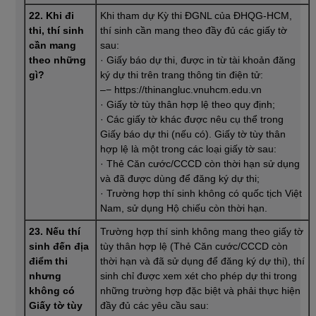
22. Khi đi
Khi tham dự Kỳ thi ĐGNL của ĐHQG-HCM,
thi, thí sinh
thí sinh cần mang theo đầy đủ các giấy tờ
cần mang
sau:
theo những
· Giấy báo dự thi, được in từ tài khoản đăng
gì?
ký dự thi trên trang thông tin điện tử:
–− https://thinangluc.vnuhcm.edu.vn
· Giấy tờ tùy thân hợp lệ theo quy định;
· Các giấy tờ khác được nêu cụ thể trong
Giấy báo dự thi (nếu có). Giấy tờ tùy thân
hợp lệ là một trong các loại giấy tờ sau:
· Thẻ Căn cước/CCCD còn thời hạn sử dụng
và đã được dùng để đăng ký dự thi;
· Trường hợp thí sinh không có quốc tịch Việt
Nam, sử dụng Hộ chiếu còn thời hạn.
23. Nếu thí
Trường hợp thí sinh không mang theo giấy tờ
sinh đến địa
tùy thân hợp lệ (Thẻ Căn cước/CCCD còn
điểm thi
thời hạn và đã sử dụng để đăng ký dự thi), thí
nhưng
sinh chỉ được xem xét cho phép dự thi trong
không có
những trường hợp đặc biệt và phải thực hiện
Giấy tờ tùy
đầy đủ các yêu cầu sau: