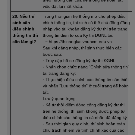
việc đặt lại mật khẩu.
20. Nếu thí
Trong thời gian hệ thống mở cho phép điều
sinh cần
chỉnh thông tin, thí sinh có thể chủ động đăng
điều chỉnh
nhập vào tài khoản đăng ký dự thi trên trang
thông tin thì
thông tin điện tử của Kỳ thi ĐGNL tại:
cần làm gì?
–− https://thinangluc.vnuhcm.edu.vn
Sau khi đăng nhập, thí sinh thực hiện các
bước sau:
· Truy cập hồ sơ đăng ký dự thi ĐGNL;
· Nhấn chọn chức năng “Chỉnh sửa thông tin”
tại trang đăng ký;
· Thực hiện điều chỉnh các thông tin cần thiết
và nhấn “Lưu thông tin” ở cuối trang để hoàn
tất.
Lưu ý quan trọng:
· Kể từ thời điểm đóng cổng đăng ký dự thi
trên hệ thống, thí sinh không được phép tự
điều chỉnh các thông tin cá nhân đã đăng ký.
· Sau thời gian quy định, thí sinh hoàn toàn
chịu trách nhiệm về tính chính xác của các