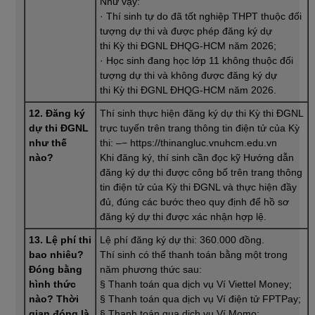
Như vậy:
· Thí sinh tự do đã tốt nghiệp THPT thuộc đối
tượng dự thi và được phép đăng ký dự
thi Kỳ thi ĐGNL ĐHQG-HCM năm 2026;
· Học sinh đang học lớp 11 không thuộc đối
tượng dự thi và không được đăng ký dự
thi Kỳ thi ĐGNL ĐHQG-HCM năm 2026.
12. Đăng ký
Thí sinh thực hiện đăng ký dự thi Kỳ thi ĐGNL
dự thi ĐGNL
trực tuyến trên trang thông tin điện tử của Kỳ
như thế
thi: –− https://thinangluc.vnuhcm.edu.vn
nào?
Khi đăng ký, thí sinh cần đọc kỹ Hướng dẫn
đăng ký dự thi được công bố trên trang thông
tin điện tử của Kỳ thi ĐGNL và thực hiện đầy
đủ, đúng các bước theo quy định để hồ sơ
đăng ký dự thi được xác nhận hợp lệ.
13. Lệ phí thi
Lệ phí đăng ký dự thi: 360.000 đồng.
bao nhiêu?
Thí sinh có thể thanh toán bằng một trong
Đóng bằng
năm phương thức sau:
hình thức
§ Thanh toán qua dịch vụ Ví Viettel Money;
nào? Thời
§ Thanh toán qua dịch vụ Ví điện tử FPTPay;
gian đóng là
§ Thanh toán qua dịch vụ Ví Momo;