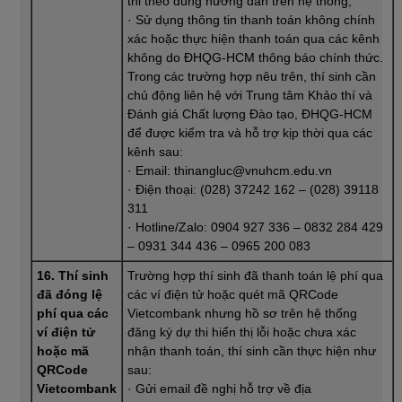
thi theo đúng hướng dẫn trên hệ thống;
· Sử dụng thông tin thanh toán không chính
xác hoặc thực hiện thanh toán qua các kênh
không do ĐHQG-HCM thông báo chính thức.
Trong các trường hợp nêu trên, thí sinh cần
chủ động liên hệ với Trung tâm Khảo thí và
Đánh giá Chất lượng Đào tạo, ĐHQG-HCM
để được kiểm tra và hỗ trợ kịp thời qua các
kênh sau:
· Email: thinangluc@vnuhcm.edu.vn
· Điện thoại: (028) 37242 162 – (028) 39118
311
· Hotline/Zalo: 0904 927 336 – 0832 284 429
– 0931 344 436 – 0965 200 083
16. Thí sinh
Trường hợp thí sinh đã thanh toán lệ phí qua
đã đóng lệ
các ví điện tử hoặc quét mã QRCode
phí qua các
Vietcombank nhưng hồ sơ trên hệ thống
ví điện tử
đăng ký dự thi hiển thị lỗi hoặc chưa xác
hoặc mã
nhận thanh toán, thí sinh cần thực hiện như
QRCode
sau:
Vietcombank
· Gửi email đề nghị hỗ trợ về địa