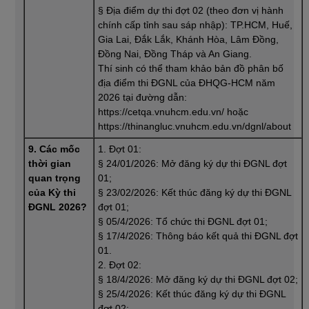
§ Địa điểm dự thi đợt 02 (theo đơn vị hành
chính cấp tỉnh sau sáp nhập): TP.HCM, Huế,
Gia Lai, Đắk Lắk, Khánh Hòa, Lâm Đồng,
Đồng Nai, Đồng Tháp và An Giang.
Thí sinh có thể tham khảo bản đồ phân bố
địa điểm thi ĐGNL của ĐHQG-HCM năm
2026 tại đường dẫn:
https://cetqa.vnuhcm.edu.vn/ hoặc
https://thinangluc.vnuhcm.edu.vn/dgnl/about
9. Các mốc
1. Đợt 01:
thời gian
§ 24/01/2026: Mở đăng ký dự thi ĐGNL đợt
quan trọng
01;
của Kỳ thi
§ 23/02/2026: Kết thúc đăng ký dự thi ĐGNL
ĐGNL 2026?
đợt 01;
§ 05/4/2026: Tổ chức thi ĐGNL đợt 01;
§ 17/4/2026: Thông báo kết quả thi ĐGNL đợt
01.
2. Đợt 02:
§ 18/4/2026: Mở đăng ký dự thi ĐGNL đợt 02;
§ 25/4/2026: Kết thúc đăng ký dự thi ĐGNL
đợt 02;