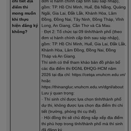
chi tiết địa
đơn vị hành chính cấp tỉnh sau sáp nhập),
điểm thi
gồm: TP. Hồ Chí Minh, Huế, Đà Nẵng, Quảng
mong muốn
Ngãi, Gia Lai, Đắk Lắk, Khánh Hòa, Lâm
khi thực
Đồng, Đồng Nai, Tây Ninh, Đồng Tháp, Vĩnh
hiện đăng ký
Long, An Giang, Cần Thơ và Cà Mau.
không?
· Đợt 2: Tổ chức tại 09 tỉnh/thành phố (theo
đơn vị hành chính cấp tỉnh sau sáp nhập),
gồm: TP. Hồ Chí Minh, Huế, Gia Lai, Đắk Lắk,
Khánh Hòa, Lâm Đồng, Đồng Nai, Đồng
Tháp và An Giang.
Thí sinh có thể tham khảo bản đồ phân bố
các địa điểm thi ĐGNL ĐHQG-HCM năm
2026 tại địa chỉ: https://cetqa.vnuhcm.edu.vn/
hoặc
https://thinangluc.vnuhcm.edu.vn/dgnl/about
Lưu ý quan trọng:
· Thí sinh chỉ được lựa chọn tỉnh/thành phố
dự thi, không được lựa chọn địa điểm thi chi
tiết (trường, phòng thi cụ thể).
· Hội đồng thi sẽ chủ động sắp xếp địa điểm
thi phù hợp trong tỉnh/thành phố mà thí sinh
đã đăng ký.