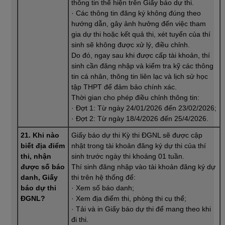
thông tin thể hiện trên Giấy báo dự thi.
· Các thông tin đăng ký không đúng theo
hướng dẫn, gây ảnh hưởng đến việc tham
gia dự thi hoặc kết quả thi, xét tuyển của thí
sinh sẽ không được xử lý, điều chỉnh.
Do đó, ngay sau khi được cấp tài khoản, thí
sinh cần đăng nhập và kiểm tra kỹ các thông
tin cá nhân, thông tin liên lạc và lịch sử học
tập THPT để đảm bảo chính xác.
Thời gian cho phép điều chỉnh thông tin:
· Đợt 1: Từ ngày 24/01/2026 đến 23/02/2026;
· Đợt 2: Từ ngày 18/4/2026 đến 25/4/2026.
21. Khi nào
Giấy báo dự thi Kỳ thi ĐGNL sẽ được cập
biết địa điểm
nhật trong tài khoản đăng ký dự thi của thí
thi, nhận
sinh trước ngày thi khoảng 01 tuần.
được số báo
Thí sinh đăng nhập vào tài khoản đăng ký dự
danh, Giấy
thi trên hệ thống để:
báo dự thi
· Xem số báo danh;
ĐGNL?
· Xem địa điểm thi, phòng thi cụ thể;
· Tải và in Giấy báo dự thi để mang theo khi
đi thi.