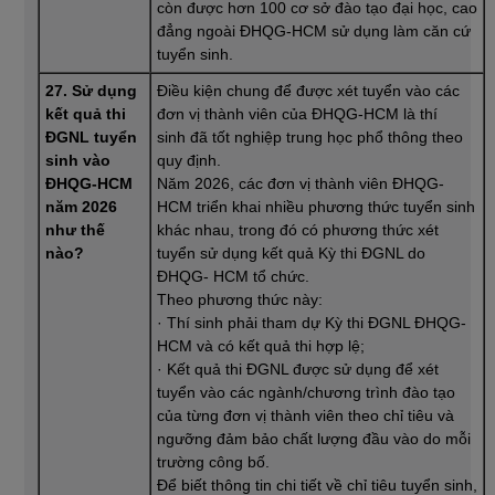
còn được hơn 100 cơ sở đào tạo đại học, cao
đẳng ngoài ĐHQG-HCM sử dụng làm căn cứ
tuyển sinh.
27. Sử dụng
Điều kiện chung để được xét tuyển vào các
kết quả thi
đơn vị thành viên của ĐHQG-HCM là thí
ĐGNL tuyển
sinh đã tốt nghiệp trung học phổ thông theo
sinh vào
quy định.
ĐHQG-HCM
Năm 2026, các đơn vị thành viên ĐHQG-
năm 2026
HCM triển khai nhiều phương thức tuyển sinh
như thế
khác nhau, trong đó có phương thức xét
nào?
tuyển sử dụng kết quả Kỳ thi ĐGNL do
ĐHQG- HCM tổ chức.
Theo phương thức này:
· Thí sinh phải tham dự Kỳ thi ĐGNL ĐHQG-
HCM và có kết quả thi hợp lệ;
· Kết quả thi ĐGNL được sử dụng để xét
tuyển vào các ngành/chương trình đào tạo
của từng đơn vị thành viên theo chỉ tiêu và
ngưỡng đảm bảo chất lượng đầu vào do mỗi
trường công bố.
Để biết thông tin chi tiết về chỉ tiêu tuyển sinh,