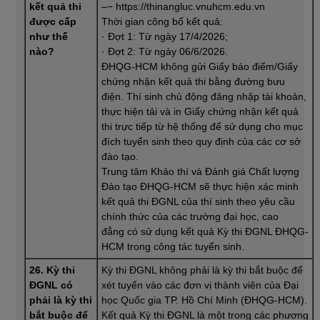
kết quả thi
–− https://thinangluc.vnuhcm.edu.vn
được cấp
Thời gian công bố kết quả:
như thế
· Đợt 1: Từ ngày 17/4/2026;
nào?
· Đợt 2: Từ ngày 06/6/2026.
ĐHQG-HCM không gửi Giấy báo điểm/Giấy
chứng nhận kết quả thi bằng đường bưu
điện. Thí sinh chủ động đăng nhập tài khoản,
thực hiện tải và in Giấy chứng nhận kết quả
thi trực tiếp từ hệ thống để sử dụng cho mục
đích tuyển sinh theo quy định của các cơ sở
đào tạo.
Trung tâm Khảo thí và Đánh giá Chất lượng
Đào tạo ĐHQG-HCM sẽ thực hiện xác minh
kết quả thi ĐGNL của thí sinh theo yêu cầu
chính thức của các trường đại học, cao
đẳng có sử dụng kết quả Kỳ thi ĐGNL ĐHQG-
HCM trong công tác tuyển sinh.
26. Kỳ thi
Kỳ thi ĐGNL không phải là kỳ thi bắt buộc để
ĐGNL có
xét tuyển vào các đơn vị thành viên của Đại
phải là kỳ thi
học Quốc gia TP. Hồ Chí Minh (ĐHQG-HCM).
bắt buộc để
Kết quả Kỳ thi ĐGNL là một trong các phương