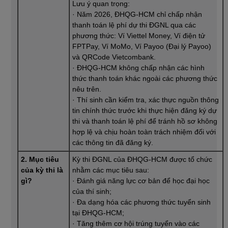
Lưu ý quan trọng:
· Năm 2026, ĐHQG-HCM chỉ chấp nhận
thanh toán lệ phí dự thi ĐGNL qua các
phương thức: Ví Viettel Money, Ví điện tử
FPTPay, Ví MoMo, Ví Payoo (Đại lý Payoo)
và QRCode Vietcombank.
· ĐHQG-HCM không chấp nhận các hình
thức thanh toán khác ngoài các phương thức
nêu trên.
· Thí sinh cần kiểm tra, xác thực nguồn thông
tin chính thức trước khi thực hiện đăng ký dự
thi và thanh toán lệ phí để tránh hồ sơ không
hợp lệ và chịu hoàn toàn trách nhiệm đối với
các thông tin đã đăng ký.
2. Mục tiêu
Kỳ thi ĐGNL của ĐHQG-HCM được tổ chức
của kỳ thi là
nhằm các mục tiêu sau:
gì?
· Đánh giá năng lực cơ bản để học đại học
của thí sinh;
· Đa dạng hóa các phương thức tuyển sinh
tại ĐHQG-HCM;
· Tăng thêm cơ hội trúng tuyển vào các