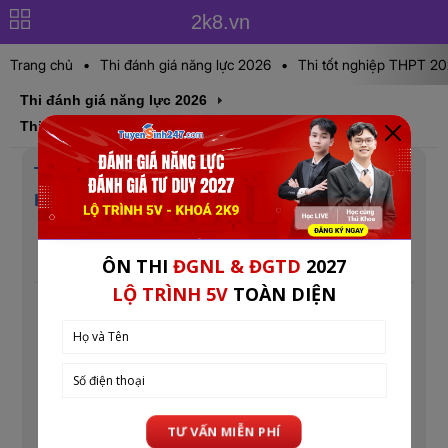
2k8.vn
Trang chủ
•
Thi đánh giá năng lực 2026
•
Thi tốt nghiệp THPT 2
Thi đánh giá năng lực 2026
Thi đánh giá năng lực 2026
Tất cả thắc mắc kỳ thi Đánh giá năng lực
HCM 2026
Cập nhật lúc: 15:07 26-01-2026
Mục tin: Thi đánh giá năng lực 2026
Một số câu hỏi thường gặp về Kỳ thi Đánh giá năng
lực ĐHQG-HCM (V-ACT) năm 2026: cấu trúc, đề
minh họa, đối tượng, ngày thi và địa điểm thi, mốc
thời gian quan trọng, đăng kí dự thi như thế nào?,...
Xem thêm:
Thi đánh giá năng lực 2026