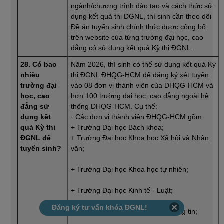
ngành/chương trình đào tạo và cách thức sử
dụng kết quả thi ĐGNL, thí sinh cần theo dõi
Đề án tuyển sinh chính thức được công bố
trên website của từng trường đại học, cao
đẳng có sử dụng kết quả Kỳ thi ĐGNL.
28. Có bao
Năm 2026, thí sinh có thể sử dụng kết quả Kỳ
nhiêu
thi ĐGNL ĐHQG-HCM để đăng ký xét tuyển
trường đại
vào 08 đơn vị thành viên của ĐHQG-HCM và
học, cao
hơn 100 trường đại học, cao đẳng ngoài hệ
đẳng sử
thống ĐHQG-HCM. Cụ thể:
dụng kết
· Các đơn vị thành viên ĐHQG-HCM gồm:
quả Kỳ thi
+ Trường Đại học Bách khoa;
ĐGNL để
+ Trường Đại học Khoa học Xã hội và Nhân
tuyển sinh?
văn;
+ Trường Đại học Khoa học tự nhiên;
+ Trường Đại học Kinh tế - Luật;
Đăng ký tư vấn khóa ĐGNL!
+ Trường Đại học Công nghệ Thông tin;