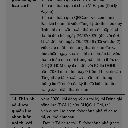
bao lâu?
§ Thanh toán qua dịch vụ Ví Payoo (Đại lý
Payoo).
§ Thanh toán qua QRCode Vietcombank.
Sau khi hoàn tất việc đăng ký dự thi theo quy
định, thí sinh cần hoàn thành việc nộp lệ phí
dự thi đến hết ngày 24/02/2026 (đối với đợt
1) và đến hết ngày 26/4/2026 (đối với đợt 2).
Việc cập nhật tình trạng thanh toán được
thực hiện ngay sau khi thí sinh hoàn tất việc
thanh toán qua một trong năm hình thức do
ĐHQG-HCM quy định đối với Kỳ thi ĐGNL
năm 2026 như trình bày ở trên. Thí sinh cần
đăng nhập tài khoản cá nhân trên trang
thông tin điện tử của kỳ thi để kiểm tra tình
trạng xác nhận thanh toán.
14. Thí sinh
Năm 2026, khi đăng ký dự thi Kỳ thi Đánh giá
có được
năng lực (ĐGNL) của ĐHQG-HCM, thí
quyền lựa
sinh được lựa chọn tỉnh/thành phố tổ chức
chọn luôn
thi, cụ thể như sau:
nơi thi với
· Đợt 1: Tổ chức tại 15 tỉnh/thành phố (theo