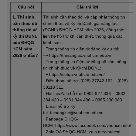
Câu hỏi
Câu trả lời
1. Thí sinh
Thí sinh cần theo dõi và cập nhật thông tin
cần theo dõi
chính thức về Kỳ thi Đánh giá năng lực
thông tin về
(ĐGNL) ĐHQG-HCM năm 2026, đồng thời
kỳ thi ĐGNL
liên hệ hỗ trợ khi cần thiết, thông qua các
của ĐHQG-
kênh sau:
HCM năm
· Trang thông tin điện tử đăng ký dự thi:
2026 ở đâu?
–− https://thinangluc.vnuhcm.edu.vn
· Trang thông tin điện tử công bố các thông
tin chính thức về Kỳ thi ĐGNL:
–− https://cetqa.vnuhcm.edu.vn/
· Điện thoại hỗ trợ: (028) 37242 162 – (028)
39118 311
· Hotline/Zalo hỗ trợ: 0904 927 336 – 0832
284 429 – 0931 344 436 – 0965 200 083
· Email hỗ trợ Kỳ
thi: thinangluc@vnuhcm.edu.vn
· Fanpage ĐHQG-
HCM: https://www.facebook.com/vnuhcm.info/
· Zalo OA ĐHQG-HCM: zalo.me/vnuhcm