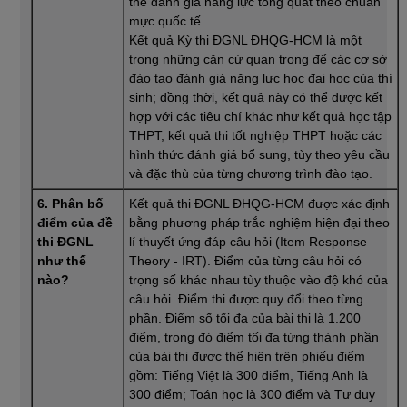
thế đánh giá năng lực tổng quát theo chuẩn
mực quốc tế.
Kết quả Kỳ thi ĐGNL ĐHQG-HCM là một
trong những căn cứ quan trọng để các cơ sở
đào tạo đánh giá năng lực học đại học của thí
sinh; đồng thời, kết quả này có thể được kết
hợp với các tiêu chí khác như kết quả học tập
THPT, kết quả thi tốt nghiệp THPT hoặc các
hình thức đánh giá bổ sung, tùy theo yêu cầu
và đặc thù của từng chương trình đào tạo.
6. Phân bố
Kết quả thi ĐGNL ĐHQG-HCM được xác định
điểm của đề
bằng phương pháp trắc nghiệm hiện đại theo
thi ĐGNL
lí thuyết ứng đáp câu hỏi (Item Response
như thế
Theory - IRT). Điểm của từng câu hỏi có
nào?
trọng số khác nhau tùy thuộc vào độ khó của
câu hỏi. Điểm thi được quy đổi theo từng
phần. Điểm số tối đa của bài thi là 1.200
điểm, trong đó điểm tối đa từng thành phần
của bài thi được thể hiện trên phiếu điểm
gồm: Tiếng Việt là 300 điểm, Tiếng Anh là
300 điểm; Toán học là 300 điểm và Tư duy