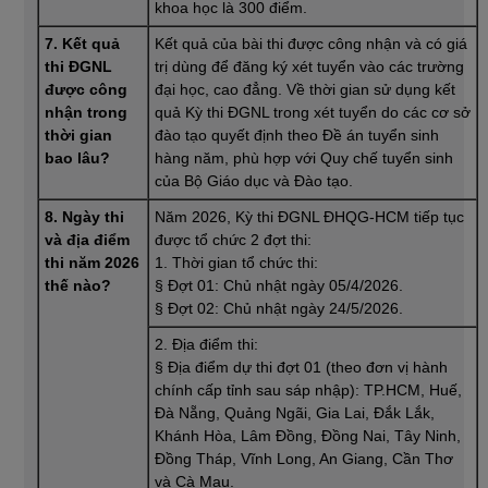
khoa học là 300 điểm.
7. Kết quả
Kết quả của bài thi được công nhận và có giá
thi ĐGNL
trị dùng để đăng ký xét tuyển vào các trường
được công
đại học, cao đẳng. Về thời gian sử dụng kết
nhận trong
quả Kỳ thi ĐGNL trong xét tuyển do các cơ sở
thời gian
đào tạo quyết định theo Đề án tuyển sinh
bao lâu?
hàng năm, phù hợp với Quy chế tuyển sinh
của Bộ Giáo dục và Đào tạo.
8. Ngày thi
Năm 2026, Kỳ thi ĐGNL ĐHQG-HCM tiếp tục
và địa điểm
được tổ chức 2 đợt thi:
thi năm 2026
1. Thời gian tổ chức thi:
thế
nào?
§ Đợt 01: Chủ nhật ngày 05/4/2026.
§ Đợt 02: Chủ nhật ngày 24/5/2026.
2. Địa điểm thi:
§ Địa điểm dự thi đợt 01 (theo đơn vị hành
chính cấp tỉnh sau sáp nhập): TP.HCM, Huế,
Đà Nẵng, Quảng Ngãi, Gia Lai, Đắk Lắk,
Khánh Hòa, Lâm Đồng, Đồng Nai, Tây Ninh,
Đồng Tháp, Vĩnh Long, An Giang, Cần Thơ
và Cà Mau.