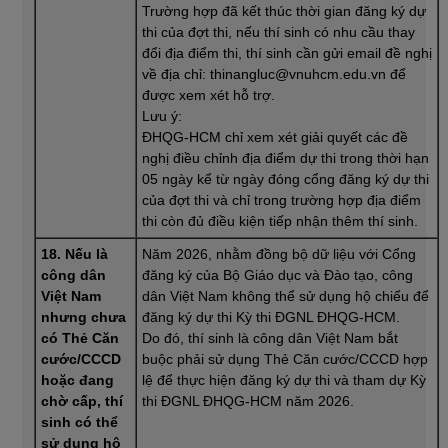
Trường hợp đã kết thúc thời gian đăng ký dự
thi của đợt thi, nếu thí sinh có nhu cầu thay
đổi địa điểm thi, thí sinh cần gửi email đề nghị
về địa chỉ: thinangluc@vnuhcm.edu.vn để
được xem xét hỗ trợ.
Lưu ý:
ĐHQG-HCM chỉ xem xét giải quyết các đề
nghị điều chỉnh địa điểm dự thi trong thời hạn
05 ngày kể từ ngày đóng cổng đăng ký dự thi
của đợt thi và chỉ trong trường hợp địa điểm
thi còn đủ điều kiện tiếp nhận thêm thí sinh.
18. Nếu là
Năm 2026, nhằm đồng bộ dữ liệu với Cổng
công dân
đăng ký của Bộ Giáo dục và Đào tạo, công
Việt Nam
dân Việt Nam không thể sử dụng hộ chiếu để
nhưng chưa
đăng ký dự thi Kỳ thi ĐGNL ĐHQG-HCM.
có Thẻ Căn
Do đó, thí sinh là công dân Việt Nam bắt
cước/CCCD
buộc phải sử dụng Thẻ Căn cước/CCCD hợp
hoặc đang
lệ để thực hiện đăng ký dự thi và tham dự Kỳ
chờ cấp, thí
thi ĐGNL ĐHQG-HCM năm 2026.
sinh có thể
sử dụng hộ