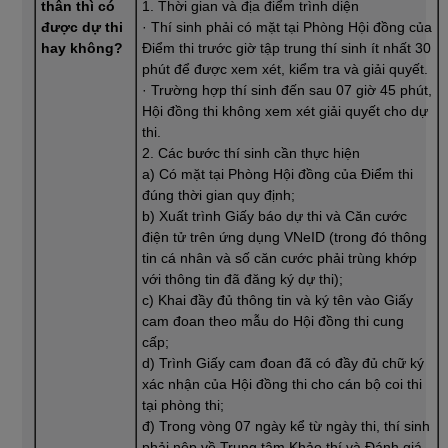
thân thì có
1. Thời gian và địa điểm trình diện
được dự thi
· Thí sinh phải có mặt tại Phòng Hội đồng của
hay không?
Điểm thi trước giờ tập trung thí sinh ít nhất 30
phút để được xem xét, kiểm tra và giải quyết.
· Trường hợp thí sinh đến sau 07 giờ 45 phút,
Hội đồng thi không xem xét giải quyết cho dự
thi.
2. Các bước thí sinh cần thực hiện
a) Có mặt tại Phòng Hội đồng của Điểm thi
đúng thời gian quy định;
b) Xuất trình Giấy báo dự thi và Căn cước
điện tử trên ứng dụng VNeID (trong đó thông
tin cá nhân và số căn cước phải trùng khớp
với thông tin đã đăng ký dự thi);
c) Khai đầy đủ thông tin và ký tên vào Giấy
cam đoan theo mẫu do Hội đồng thi cung
cấp;
d) Trình Giấy cam đoan đã có đầy đủ chữ ký
xác nhận của Hội đồng thi cho cán bộ coi thi
tại phòng thi;
đ) Trong vòng 07 ngày kể từ ngày thi, thí sinh
phải nộp về Trung tâm Khảo thí và Đánh giá