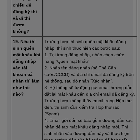
chiếu để
đăng ký thi
và đi thi
được
không?
19. Nếu thí
Trường hợp thí sinh quên mật khẩu đăng
sinh quên
nhập, thí sinh thực hiện các bước sau:
mật khẩu khi
1. Tại trang đăng nhập, nhấn chọn chức
đăng nhập
năng “Quên mật khẩu”.
vào tài
2. Nhập tên đăng nhập (số Thẻ Căn
khoản cá
cước/CCCD) và địa chỉ email đã đăng ký trên
nhân thì làm
hệ thống, sau đó nhấn “Xác nhận”.
như thế
3. Hệ thống sẽ tự động gửi email hướng dẫn
nào?
đặt lại mật khẩu đến địa chỉ email đã đăng ký.
Trường hợp không thấy email trong Hộp thư
đến, thí sinh cần kiểm tra Hộp thư rác
(Spam).
4. Email gửi đến sẽ bao gồm đường dẫn xác
nhận để tạo mật khẩu đăng nhập mới. Thí
sinh nhấn vào đường dẫn này và thực hiện
theo hướng dẫn của hệ thống để hoàn tất