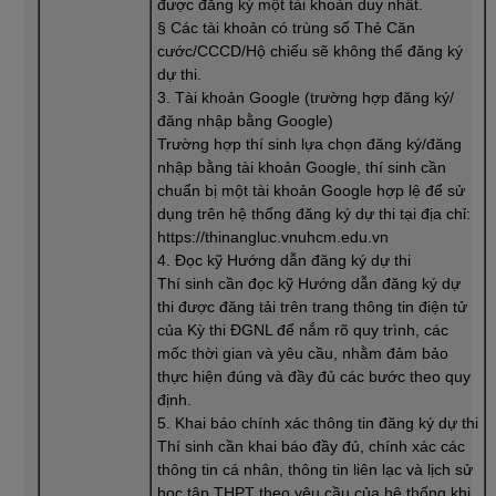
được đăng ký một tài khoản duy nhất.
§ Các tài khoản có trùng số Thẻ Căn
cước/CCCD/Hộ chiếu sẽ không thể đăng ký
dự thi.
3. Tài khoản Google (trường hợp đăng ký/
đăng nhập bằng Google)
Trường hợp thí sinh lựa chọn đăng ký/đăng
nhập bằng tài khoản Google, thí sinh cần
chuẩn bị một tài khoản Google hợp lệ để sử
dụng trên hệ thống đăng ký dự thi tại địa chỉ:
https://thinangluc.vnuhcm.edu.vn
4. Đọc kỹ Hướng dẫn đăng ký dự thi
Thí sinh cần đọc kỹ Hướng dẫn đăng ký dự
thi được đăng tải trên trang thông tin điện tử
của Kỳ thi ĐGNL để nắm rõ quy trình, các
mốc thời gian và yêu cầu, nhằm đảm bảo
thực hiện đúng và đầy đủ các bước theo quy
định.
5. Khai báo chính xác thông tin đăng ký dự thi
Thí sinh cần khai báo đầy đủ, chính xác các
thông tin cá nhân, thông tin liên lạc và lịch sử
học tập THPT theo yêu cầu của hệ thống khi