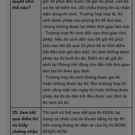
quyết như
giờ 30 phút đến trước 08 giờ 45 phút, cán bộ
thế nào?
coi thi sẽ kiểm tra, đối chiếu thông tin và nhận
diện đúng thí sinh. Trường hợp hợp lệ, thí
sinh được phép vào phòng thi để làm bài,
nhưng không được bù thêm thời gian làm bài.
· Trường hợp thí sinh đến sau thời gian cho
phép: Nếu thí sinh đến sau 08 giờ 45 phút
(tức sau khi đã quá 15 phút kể từ thời điểm
bắt đầu tính giờ làm bài), thí sinh không được
phép dự thi buổi thi đó. Điểm thi sẽ giữ thí
sinh tại Phòng Hội đồng cho đến hết thời gian
làm bài thi theo quy định.
· Trường hợp thí sinh không tham gia thi
hoặc không được dự thi: Mọi trường hợp thí
sinh vắng mặt vào ngày thi hoặc không được
phép dự thi do đến trễ đều được xác định là
thí sinh bỏ thi.
25. Xem kết
Thí sinh có thể xem kết quả thi ĐGNL tại
quả điểm thi
trang cá nhân của tài khoản đăng ký dự thi
và Giấy
trên trang thông tin điện tử của Kỳ thi ĐGNL
chứng nhận
ĐHQG-HCM: