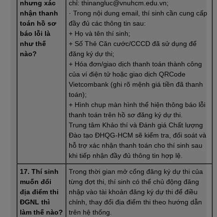
nhưng xác
chỉ: thinangluc@vnuhcm.edu.vn;
nhận thanh
· Trong nội dung email, thí sinh cần cung cấp
toán hồ sơ
đầy đủ các thông tin sau:
báo lỗi là
+ Họ và tên thí sinh;
như thế
+ Số Thẻ Căn cước/CCCD đã sử dụng để
nào?
đăng ký dự thi;
+ Hóa đơn/giao dịch thanh toán thành công
của ví điện tử hoặc giao dịch QRCode
Vietcombank (ghi rõ mệnh giá tiền đã thanh
toán);
+ Hình chụp màn hình thể hiện thông báo lỗi
thanh toán trên hồ sơ đăng ký dự thi.
Trung tâm Khảo thí và Đánh giá Chất lượng
Đào tạo ĐHQG-HCM sẽ kiểm tra, đối soát và
hỗ trợ xác nhận thanh toán cho thí sinh sau
khi tiếp nhận đầy đủ thông tin hợp lệ.
17. Thí sinh
Trong thời gian mở cổng đăng ký dự thi của
muốn đổi
từng đợt thi, thí sinh có thể chủ động đăng
địa điểm thi
nhập vào tài khoản đăng ký dự thi để điều
ĐGNL thì
chỉnh, thay đổi địa điểm thi theo hướng dẫn
làm thế nào?
trên hệ thống.