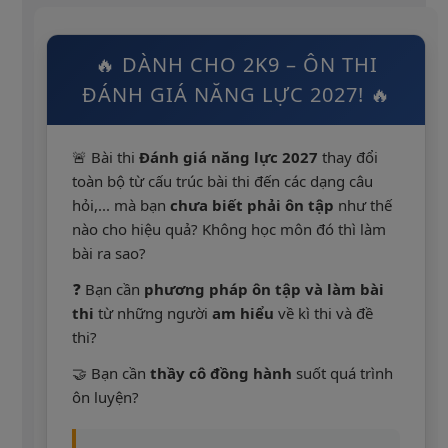
🔥 DÀNH CHO 2K9 – ÔN THI
ĐÁNH GIÁ NĂNG LỰC 2027! 🔥
🚨 Bài thi
Đánh giá năng lực 2027
thay đổi
toàn bộ từ cấu trúc bài thi đến các dạng câu
hỏi,... mà bạn
chưa biết phải ôn tập
như thế
nào cho hiệu quả? Không học môn đó thì làm
bài ra sao?
❓ Bạn cần
phương pháp ôn tập và làm bài
thi
từ những người
am hiểu
về kì thi và đề
thi?
🤝 Bạn cần
thầy cô đồng hành
suốt quá trình
ôn luyện?