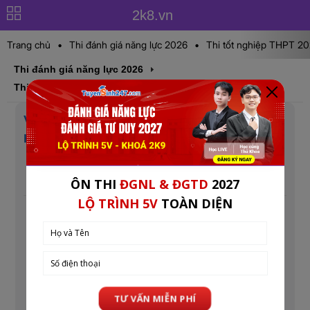
2k8.vn
Trang chủ
•
Thi đánh giá năng lực 2026
•
Thi tốt nghiệp THPT 2
Thi đánh giá năng lực 2026
Thi đánh giá năng lực 2026
Video hướng dẫn đăng kí thi ĐGNL ĐHQG
HCM (V-ACT) năm 2026
Cập nhật lúc: 16:57 23-01-2026
Mục tin: Thi đánh giá năng lực 2026
Video hướng dẫn chi tiết các bước đăng kí dự thi
Đánh giá năng lực ĐHQG TP.HCM (V-ACT) năm
2026, giúp thí sinh thao tác đúng, tránh sai sót trong
quá trình tạo tài khoản, chọn đợt thi và hoàn tất hồ
sơ trực tuyến.
Xem thêm: