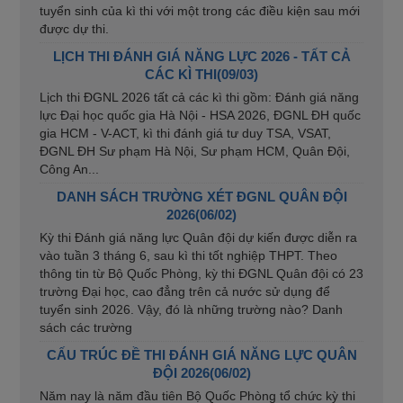
tuyển sinh của kì thi với một trong các điều kiện sau mới
được dự thi.
LỊCH THI ĐÁNH GIÁ NĂNG LỰC 2026 - TẤT CẢ
CÁC KÌ THI(09/03)
Lịch thi ĐGNL 2026 tất cả các kì thi gồm: Đánh giá năng
lực Đại học quốc gia Hà Nội - HSA 2026, ĐGNL ĐH quốc
gia HCM - V-ACT, kì thi đánh giá tư duy TSA, VSAT,
ĐGNL ĐH Sư phạm Hà Nội, Sư phạm HCM, Quân Đội,
Công An...
DANH SÁCH TRƯỜNG XÉT ĐGNL QUÂN ĐỘI
2026(06/02)
Kỳ thi Đánh giá năng lực Quân đội dự kiến được diễn ra
vào tuần 3 tháng 6, sau kì thi tốt nghiệp THPT. Theo
thông tin từ Bộ Quốc Phòng, kỳ thi ĐGNL Quân đội có 23
trường Đại học, cao đẳng trên cả nước sử dụng để
tuyển sinh 2026. Vậy, đó là những trường nào? Danh
sách các trường
CẤU TRÚC ĐỀ THI ĐÁNH GIÁ NĂNG LỰC QUÂN
ĐỘI 2026(06/02)
Năm nay là năm đầu tiên Bộ Quốc Phòng tổ chức kỳ thi