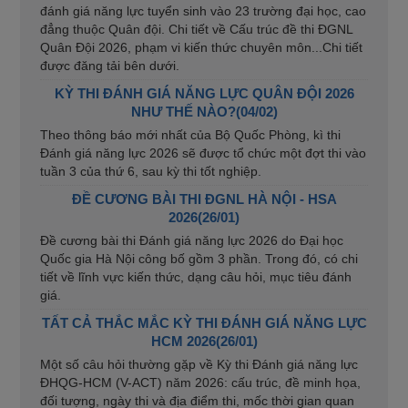
đánh giá năng lực tuyển sinh vào 23 trường đại học, cao
đẳng thuộc Quân đội. Chi tiết về Cấu trúc đề thi ĐGNL
Quân Đội 2026, phạm vi kiến thức chuyên môn...Chi tiết
được đăng tải bên dưới.
KỲ THI ĐÁNH GIÁ NĂNG LỰC QUÂN ĐỘI 2026
NHƯ THẾ NÀO?(04/02)
Theo thông báo mới nhất của Bộ Quốc Phòng, kì thi
Đánh giá năng lực 2026 sẽ được tổ chức một đợt thi vào
tuần 3 của thứ 6, sau kỳ thi tốt nghiệp.
ĐỀ CƯƠNG BÀI THI ĐGNL HÀ NỘI - HSA
2026(26/01)
Đề cương bài thi Đánh giá năng lực 2026 do Đại học
Quốc gia Hà Nội công bố gồm 3 phần. Trong đó, có chi
tiết về lĩnh vực kiến thức, dạng câu hỏi, mục tiêu đánh
giá.
TẤT CẢ THẮC MẮC KỲ THI ĐÁNH GIÁ NĂNG LỰC
HCM 2026(26/01)
Một số câu hỏi thường gặp về Kỳ thi Đánh giá năng lực
ĐHQG-HCM (V-ACT) năm 2026: cấu trúc, đề minh họa,
đối tượng, ngày thi và địa điểm thi, mốc thời gian quan