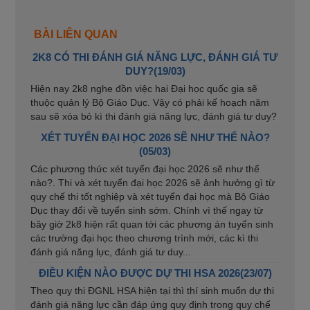
BÀI LIÊN QUAN
2K8 CÓ THI ĐÁNH GIÁ NĂNG LỰC, ĐÁNH GIÁ TƯ
DUY?(19/03)
Hiện nay 2k8 nghe đồn việc hai Đại học quốc gia sẽ
thuộc quản lý Bộ Giáo Dục. Vậy có phải kế hoạch năm
sau sẽ xóa bỏ kì thi đánh giá năng lực, đánh giá tư duy?
XÉT TUYỂN ĐẠI HỌC 2026 SẼ NHƯ THẾ NÀO?
(05/03)
Các phương thức xét tuyển đại học 2026 sẽ như thế
nào?. Thi và xét tuyển đại học 2026 sẽ ảnh hưởng gì từ
quy chế thi tốt nghiệp và xét tuyển đại học mà Bộ Giáo
Dục thay đổi về tuyển sinh sớm. Chính vì thế ngay từ
bây giờ 2k8 hiện rất quan tới các phương án tuyển sinh
các trường đại học theo chương trình mới, các kì thi
đánh giá năng lực, đánh giá tư duy...
ĐIỀU KIỆN NÀO ĐƯỢC DỰ THI HSA 2026(23/07)
Theo quy thi ĐGNL HSA hiện tại thì thí sinh muốn dự thi
đánh giá năng lực cần đáp ứng quy định trong quy chế