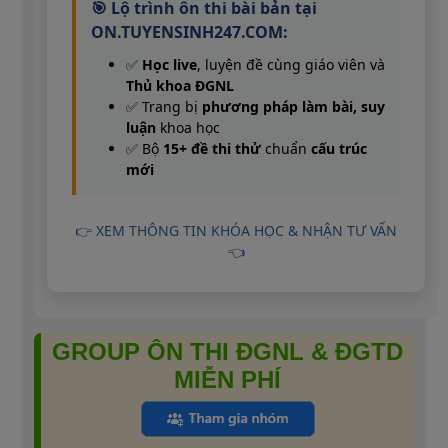
🎯 Lộ trình ôn thi bài bản tại
ON.TUYENSINH247.COM:
✅
Học live
, luyện đề cùng giáo viên và
Thủ khoa ĐGNL
✅ Trang bị
phương pháp làm bài, suy
luận
khoa học
✅ Bộ
15+ đề thi thử
chuẩn
cấu trúc
mới
👉 XEM THÔNG TIN KHÓA HỌC & NHẬN TƯ VẤN
👈
GROUP ÔN THI ĐGNL & ĐGTD
MIỄN PHÍ