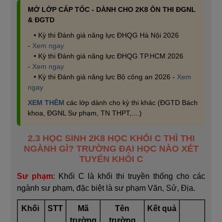
MỞ LỚP CẤP TỐC - DÀNH CHO 2K8 ÔN THI ĐGNL
& ĐGTD
• Kỳ thi Đánh giá năng lực ĐHQG Hà Nội 2026
-
Xem ngay
• Kỳ thi Đánh giá năng lực ĐHQG TP.HCM 2026
-
Xem ngay
• Kỳ thi Đánh giá năng lực Bộ công an 2026 -
Xem
ngay
XEM THÊM
các lớp dành cho kỳ thi khác (ĐGTD Bách
khoa, ĐGNL Sư phạm, TN THPT,....)
2.3 HỌC SINH 2K8 HỌC KHỐI C THÌ THI
NGÀNH GÌ? TRƯỜNG ĐẠI HỌC NÀO XÉT
TUYỂN KHỐI C
Sư phạm
: Khối C là khối thi truyền thống cho các
ngành sư phạm, đặc biệt là sư phạm Văn, Sử, Địa.
Khối
STT
Mã
Tên
Kết quả
trường
trường