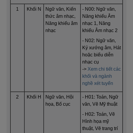
1
Khối N
Ngữ văn, Kiến
- N00: Ngữ văn,
thức âm nhạc,
Năng khiếu Âm
Năng khiếu âm
nhạc 1, Năng
nhạc
khiếu Âm nhạc 2
- N02: Ngữ văn,
Ký xướng âm, Hát
hoặc biểu diễn
nhạc cụ
->
Xem chi tiết các
khối và ngành
nghề xét tuyển
2
Khối H
Ngữ văn, Hội
- H01: Toán, Ngữ
họa, Bố cục
văn, Vẽ Mỹ thuật
- H02: Toán, Vẽ
Hình họa mỹ
thuật, Vẽ trang trí