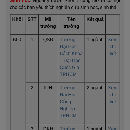
Sinh học
: Ngoài y dược, khối B cũng mở ra cơ hội
cho các bạn yêu thích nghiên cứu sinh học, sinh thái
Khối
STT
Mã
Tên
Kết quả
trường
trường
B00
1
QSB
Trường
1 ngành
Xem
Đại Học
chi
Bách Khoa
tiết
– Đại Học
Quốc Gia
TPHCM
2
IUH
Trường
2 ngành
Xem
Đại Học
chi
Công
tiết
Nghiệp
TPHCM
3
DKH
Trường
1 ngành
Xem