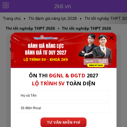
2k8.vn
Trang chủ
•
Thi đánh giá năng lực 2026
•
Thi tốt nghiệp THPT 2
Thi tốt nghiệp THPT 2026
Thi tốt nghiệp THPT 2026
Các khối thi đại học và các ngành nghề
tương ứng năm 2026
Cập nhật lúc: 09:40 28-03-2025
Mục tin: Thi tốt nghiệp THPT 2026
Các khối thi đại học năm 2026 là gì? Các khối thi đại
học A, B, C, D gồm những môn học nào? Các ngành
học, trường Đại học sẽ xét tuyển những khối thi như
thế nào? Các bạn học sinh 2k8 hãy theo dõi bài viết
dưới đây để tìm được khối thi đại học phù hợp với
bản thân
Xem thêm:
Thi tốt nghiệp THPT 2026