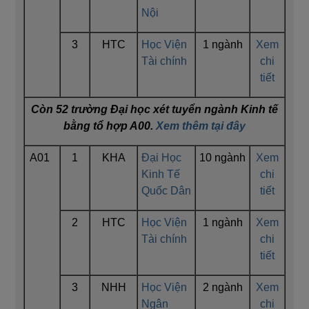
Nội
3
HTC
Học Viện
1 ngành
Xem
Tài chính
chi
tiết
Còn 52 trường Đại học xét tuyển ngành Kinh tế
bằng tổ hợp A00.
Xem thêm tại đây
A01
1
KHA
Đại Học
10 ngành
Xem
Kinh Tế
chi
Quốc Dân
tiết
2
HTC
Học Viện
1 ngành
Xem
Tài chính
chi
tiết
3
NHH
Học Viện
2 ngành
Xem
Ngân
chi