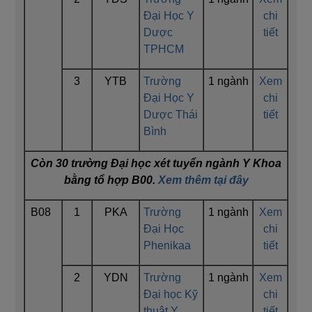
Đại Học Y
chi
Dược
tiết
TPHCM
3
YTB
Trường
1 ngành
Xem
Đại Học Y
chi
Dược Thái
tiết
Bình
Còn 30 trường Đại học xét tuyển ngành Y Khoa
bằng tổ hợp B00.
Xem thêm tại đây
B08
1
PKA
Trường
1 ngành
Xem
Đại Học
chi
Phenikaa
tiết
2
YDN
Trường
1 ngành
Xem
Đại học Kỹ
chi
thuật Y
tiết