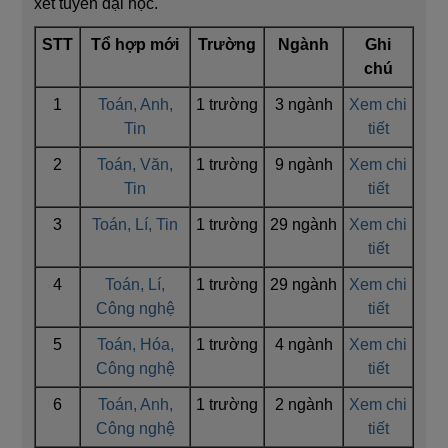
xét tuyển đại học.
STT
Tổ hợp mới
Trường
Ngành
Ghi
chú
1
Toán, Anh,
1 trường
3 ngành
Xem chi
Tin
tiết
2
Toán, Văn,
1 trường
9 ngành
Xem chi
Tin
tiết
3
Toán, Lí, Tin
1 trường
29 ngành
Xem chi
tiết
4
Toán, Lí,
1 trường
29 ngành
Xem chi
Công nghệ
tiết
5
Toán, Hóa,
1 trường
4 ngành
Xem chi
Công nghệ
tiết
6
Toán, Anh,
1 trường
2 ngành
Xem chi
Công nghệ
tiết