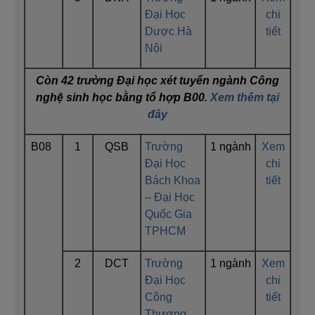
Đại Học
chi
Dược Hà
tiết
Nội
Còn 42 trường Đại học xét tuyển ngành Công
nghệ sinh học bằng tổ hợp B00.
Xem thêm tại
đây
B08
1
QSB
Trường
1 ngành
Xem
Đại Học
chi
Bách Khoa
tiết
– Đại Học
Quốc Gia
TPHCM
2
DCT
Trường
1 ngành
Xem
Đại Học
chi
Công
tiết
Thương