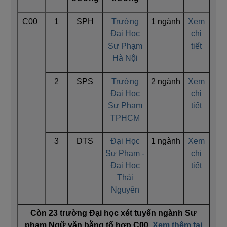
C00
1
SPH
Trường
1 ngành
Xem
Đại Học
chi
Sư Phạm
tiết
Hà Nội
2
SPS
Trường
2 ngành
Xem
Đại Học
chi
Sư Phạm
tiết
TPHCM
3
DTS
Đại Học
1 ngành
Xem
Sư Phạm -
chi
Đại Học
tiết
Thái
Nguyên
Còn 23 trường Đại học xét tuyển ngành Sư
phạm Ngữ văn bằng tổ hợp C00.
Xem thêm tại