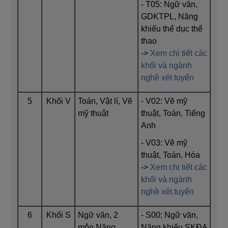
- T05: Ngữ văn,
GDKTPL, Năng
khiếu thể dục thể
thao
->
Xem chi tiết các
khối và ngành
nghề xét tuyển
5
Khối V
Toán, Vật lí, Vẽ
- V02: Vẽ mỹ
mỹ thuật
thuật, Toán, Tiếng
Anh
- V03: Vẽ mỹ
thuật, Toán, Hóa
->
Xem chi tiết các
khối và ngành
nghề xét tuyển
6
Khối S
Ngữ văn, 2
- S00: Ngữ văn,
môn Năng
Năng khiếu SKĐA