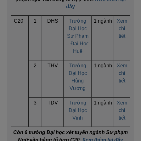
đây
C20
1
DHS
Trường
1 ngành
Xem
Đại Học
chi
Sư Phạm
tiết
– Đại Học
Huế
2
THV
Trường
1 ngành
Xem
Đại Học
chi
Hùng
tiết
Vương
3
TDV
Trường
1 ngành
Xem
Đại Học
chi
Vinh
tiết
Còn 6 trường Đại học xét tuyển ngành Sư phạm
Ngữ văn bằng tổ hợp C20.
Xem thêm tại đây