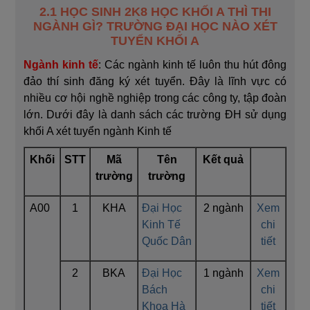
2.1 HỌC SINH 2K8 HỌC KHỐI A THÌ THI
NGÀNH GÌ? TRƯỜNG ĐẠI HỌC NÀO XÉT
TUYỂN KHỐI A
Ngành kinh tế
: Các ngành kinh tế luôn thu hút đông
đảo thí sinh đăng ký xét tuyển. Đây là lĩnh vực có
nhiều cơ hội nghề nghiệp trong các công ty, tập đoàn
lớn. Dưới đây là danh sách các trường ĐH sử dụng
khối A xét tuyển ngành Kinh tế
Khối
STT
Mã
Tên
Kết quả
trường
trường
A00
1
KHA
Đại Học
2 ngành
Xem
Kinh Tế
chi
Quốc Dân
tiết
2
BKA
Đại Học
1 ngành
Xem
Bách
chi
Khoa Hà
tiết