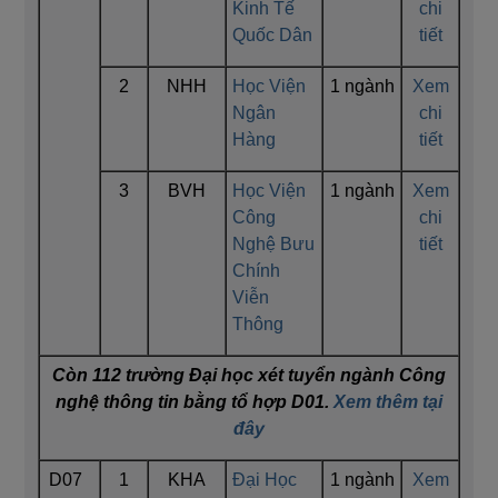
Kinh Tế
chi
Quốc Dân
tiết
2
NHH
Học Viện
1 ngành
Xem
Ngân
chi
Hàng
tiết
3
BVH
Học Viện
1 ngành
Xem
Công
chi
Nghệ Bưu
tiết
Chính
Viễn
Thông
Còn 112 trường Đại học xét tuyển ngành Công
nghệ thông tin bằng tổ hợp D01.
Xem thêm tại
đây
D07
1
KHA
Đại Học
1 ngành
Xem