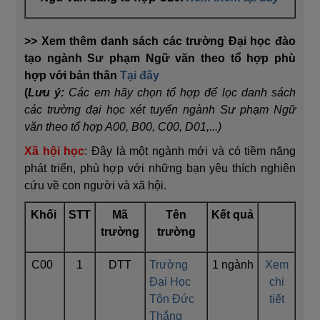
>> Xem thêm danh sách các trường Đại học đào
tạo ngành Sư phạm Ngữ văn theo tổ hợp phù
hợp với bản thân
Tại đây
(
Lưu ý:
Các em hãy chọn tổ hợp để lọc danh sách
các trường đại học xét tuyển ngành Sư phạm Ngữ
văn theo tổ hợp A00, B00, C00, D01,...)
Xã hội học
: Đây là một ngành mới và có tiềm năng
phát triển, phù hợp với những bạn yêu thích nghiên
cứu về con người và xã hội.
Khối
STT
Mã
Tên
Kết quả
trường
trường
C00
1
DTT
Trường
1 ngành
Xem
Đại Học
chi
Tôn Đức
tiết
Thắng