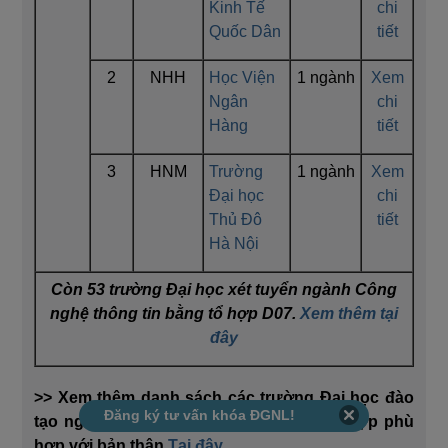
Kinh Tế
chi
Quốc Dân
tiết
2
NHH
Học Viện
1 ngành
Xem
Ngân
chi
Hàng
tiết
3
HNM
Trường
1 ngành
Xem
Đại học
chi
Thủ Đô
tiết
Hà Nội
Còn 53 trường Đại học xét tuyển ngành Công
nghệ thông tin bằng tổ hợp D07.
Xem thêm tại
đây
>> Xem thêm danh sách các trường Đại học đào
Đăng ký tư vấn khóa ĐGNL!
tạo ngành Công nghệ thông tin theo tổ hợp phù
hợp với bản thân
Tại đây