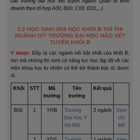
các trường đại học xét tuyển ngành Quản trị kinh
doanh theo tổ hợp A00, B00, C00, D01,...)
2.2 HỌC SINH 2K8 HỌC KHỐI B THÌ THI
NGÀNH GÌ? TRƯỜNG ĐẠI HỌC NÀO XÉT
TUYỂN KHỐI B
Y dược
: Đây là các ngành nổi bật nhất của khối B,
nơi mà những thí sinh có năng lực học tập tốt về các
môn khoa học tự nhiên có thể trở thành bác sĩ, dược
sĩ.
Khối
STT
Mã
Tên
Kết quả
trường
trường
B00
1
YHB
Trường
2 ngành
Xem
Đại Học Y
chi
Hà Nội
tiết
2
YDS
Trường
1 ngành
Xem