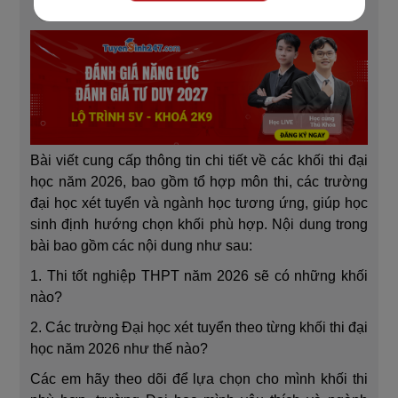
Bài viết cung cấp thông tin chi tiết về các khối thi đại
học năm 2026, bao gồm tổ hợp môn thi, các trường
đại học xét tuyển và ngành học tương ứng, giúp học
sinh định hướng chọn khối phù hợp. Nội dung trong
bài bao gồm các nội dung như sau:
1. Thi tốt nghiệp THPT năm 2026 sẽ có những khối
nào?
2. Các trường Đại học xét tuyển theo từng khối thi đại
học năm 2026 như thế nào?
Các em hãy theo dõi để lựa chọn cho mình khối thi