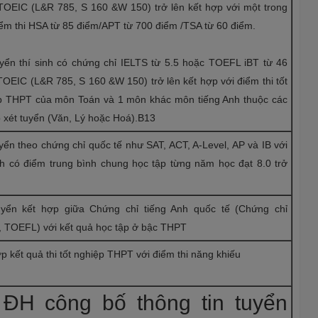
TOEIC (L&R 785, S 160 &W 150) trở lên kết hợp với một trong
ểm thi HSA từ 85 điểm/APT từ 700 điểm /TSA từ 60 điểm.
uyển thí sinh có chứng chỉ IELTS từ 5.5 hoặc TOEFL iBT từ 46
OEIC (L&R 785, S 160 &W 150) trở lên kết hợp với điểm thi tốt
p THPT của môn Toán và 1 môn khác môn tiếng Anh thuộc các
 xét tuyển (Văn, Lý hoặc Hoá).B13
yển theo chứng chỉ quốc tế như SAT, ACT, A-Level, AP và IB với
inh có điểm trung bình chung học tập từng năm học đạt 8.0 trở
uyển kết hợp giữa Chứng chỉ tiếng Anh quốc tế (Chứng chỉ
, TOEFL) với kết quả học tập ở bậc THPT
p kết quả thi tốt nghiệp THPT với điểm thi năng khiếu
 ĐH công bố thông tin tuyển