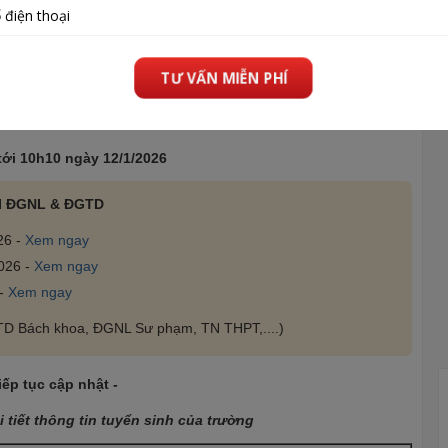
g xét điểm thi IELTS năm 2026
13
ã có
trường
tới 10h10
ngày 12/1/2026
I ĐGNL & ĐGTD
26 -
Xem ngay
026 -
Xem ngay
 -
Xem ngay
GTD Bách khoa, ĐGNL Sư phạm, TN THPT,....)
iếp tục cập nhật -
 tiết thông tin tuyển sinh của trường