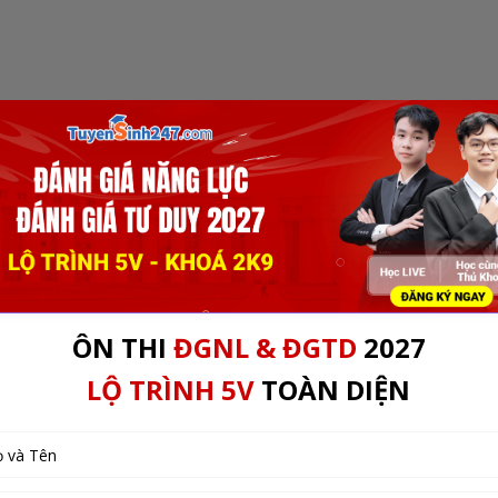
 TỐT NGHIỆP THPT 2026
THI ĐÁNH GIÁ TƯ DUY 2026
ĐÁNH GI
c trường Đại học xét điểm thi IELTS 2026
 xét điểm thi IELTS 2026
2026
 cả nước sử dụng điểm thi IELTS để tuyển sinh? Điều kiện
 hồ sơ xét tuyển ra sao...Chi tiết cụ thể được 2k8.vn đăng