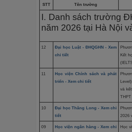
STT
Tên trường
I. Danh sách trường ĐH
năm 2026 tại Hà Nội và
12
Đại học Luật - ĐHQGHN - Xem
Phươn
chi tiết
Kết hợ
(IELT
11
Học viện Chính sách và phát
Phươn
triển - Xem chi tiết
Level)
và kế
THPT 
10
Đại học Thăng Long - Xem chi
Phươn
tiết
2026 
09
Học viện ngân hàng - Xem chi
Học v