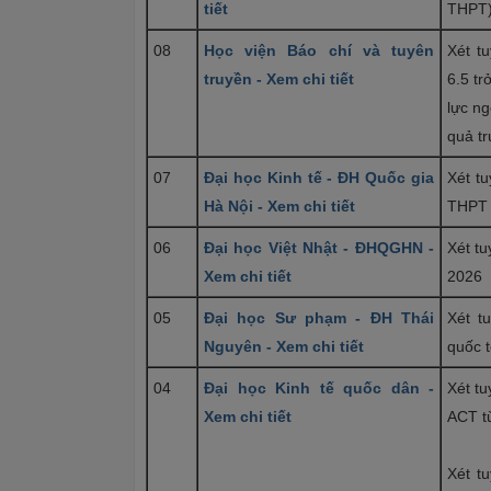
tiết
THPT)
08
Học viện Báo chí và tuyên
Xét t
truyền - Xem chi tiết
6.5 tr
lực ng
quả t
07
Đại học Kinh tế - ĐH Quốc gia
Xét tu
Hà Nội - Xem chi tiết
THPT
06
Đại học Việt Nhật - ĐHQGHN -
Xét t
Xem chi tiết
2026
05
Đại học Sư phạm - ĐH Thái
Xét t
Nguyên - Xem chi tiết
quốc 
04
Đại học Kinh tế quốc dân -
Xét tu
Xem chi tiết
ACT từ
Xét t