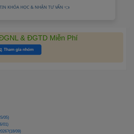
TIN KHÓA HỌC & NHẬN TƯ VẤN 👈
 ĐGNL & ĐGTD Miễn Phí
5/05)
6/01)
2026?(18/09)