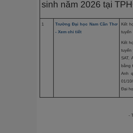
sinh năm 2026 tại TP
1
Trường Đại học Nam Cần Thơ
Kết h
- Xem chi tiết
tuyển
Kết hợ
tuyển
SAT, 
bằng t
Anh q
01/10/
Đại họ
- 