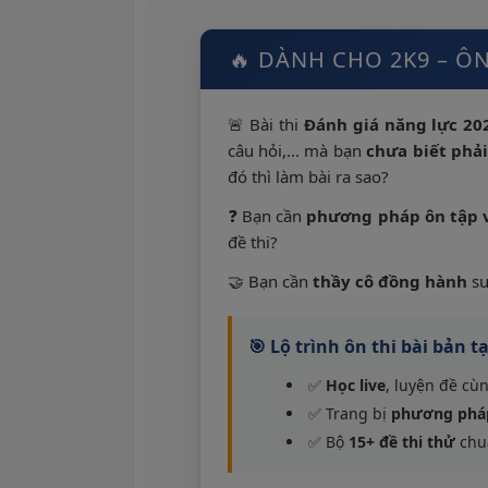
🔥 DÀNH CHO 2K9 – ÔN
🚨 Bài thi
Đánh giá năng lực 20
câu hỏi,... mà bạn
chưa biết phải
đó thì làm bài ra sao?
❓ Bạn cần
phương pháp ôn tập v
đề thi?
🤝 Bạn cần
thầy cô đồng hành
su
🎯 Lộ trình ôn thi bài bản
✅
Học live
, luyện đề cù
✅ Trang bị
phương pháp
✅ Bộ
15+ đề thi thử
chu