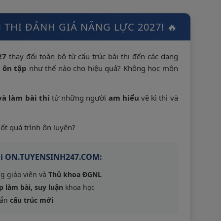
 THI ĐÁNH GIÁ NĂNG LỰC 2027! 🔥
27
thay đổi toàn bộ từ cấu trúc bài thi đến các dạng
 ôn tập
như thế nào cho hiệu quả? Không học môn
à làm bài thi
từ những người
am hiểu
về kì thi và
ốt quá trình ôn luyện?
 tại ON.TUYENSINH247.COM:
ng giáo viên và
Thủ khoa ĐGNL
 làm bài, suy luận
khoa học
ẩn
cấu trúc mới