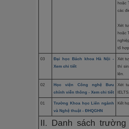
hoặc 
các đi
Xét t
hoặc T
nghiệ
tổ hợp
03
Đại học Bách khoa Hà Nội -
Xét tu
Xem chi tiết
thí s
lên.
02
Học viện Công nghệ Bưu
Xét t
chính viễn thông - Xem chi tiết
IELTS
01
Trường Khoa học Liên ngành
Kết hợ
và Nghệ thuật - ĐHQGHN
II. Danh sách trường